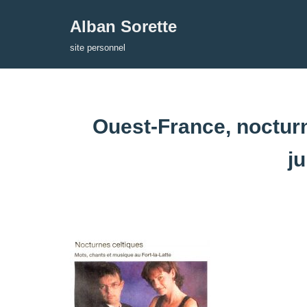
Alban Sorette
Aller
site personnel
au
contenu
Ouest-France, nocturne
ju