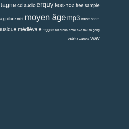
erquy
etagne
fest-noz
cd audio
free sample
moyen âge
mp3
guitare
midi
muse-score
wa
usique médiévale
reggae
rozaroun
small axe
takuta gong
wav
vidéo
waraok