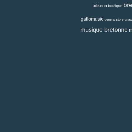
br
bilikenn
boutique
gallomusic
general store
gna
musique bretonne
m