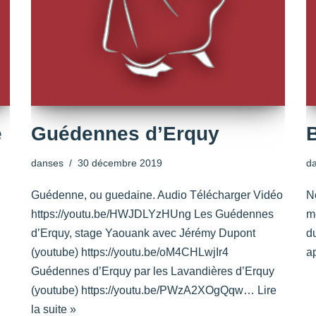
e
Guédennes d’Erquy
danses
30 décembre 2019
d
Guédenne, ou guedaine. Audio Télécharger Vidéo
N
https://youtu.be/HWJDLYzHUng Les Guédennes
m
d’Erquy, stage Yaouank avec Jérémy Dupont
d
(youtube) https://youtu.be/oM4CHLwjIr4
a
Guédennes d’Erquy par les Lavandières d’Erquy
(youtube) https://youtu.be/PWzA2XOgQqw…
Lire
la suite »