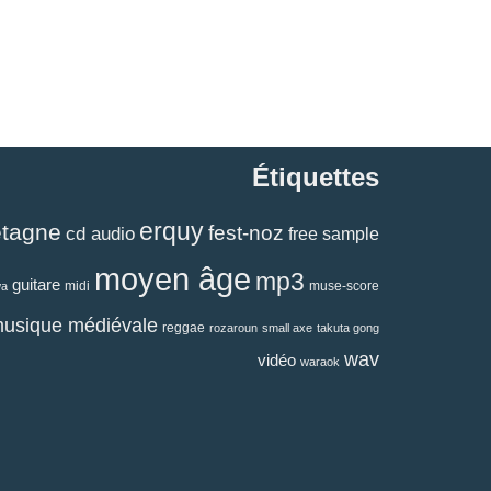
Étiquettes
erquy
etagne
fest-noz
cd audio
free sample
moyen âge
mp3
guitare
midi
muse-score
wa
usique médiévale
reggae
rozaroun
small axe
takuta gong
wav
vidéo
waraok