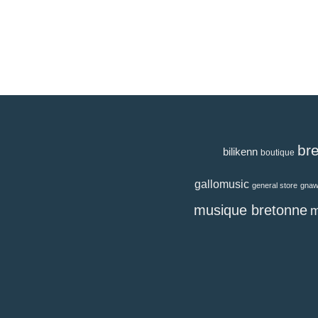
br
bilikenn
boutique
gallomusic
general store
gna
musique bretonne
m