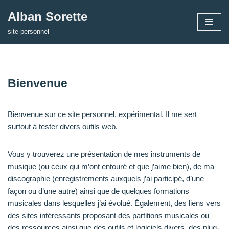
Alban Sorette
Aller
site personnel
au
contenu
Bienvenue
Bienvenue sur ce site personnel, expérimental. Il me sert
surtout à tester divers outils web.
Vous y trouverez une présentation de mes instruments de
musique (ou ceux qui m’ont entouré et que j’aime bien), de ma
discographie (enregistrements auxquels j’ai participé, d’une
façon ou d’une autre) ainsi que de quelques formations
musicales dans lesquelles j’ai évolué. Également, des liens vers
des sites intéressants proposant des partitions musicales ou
des ressources ainsi que des outils et logiciels divers, des plug-