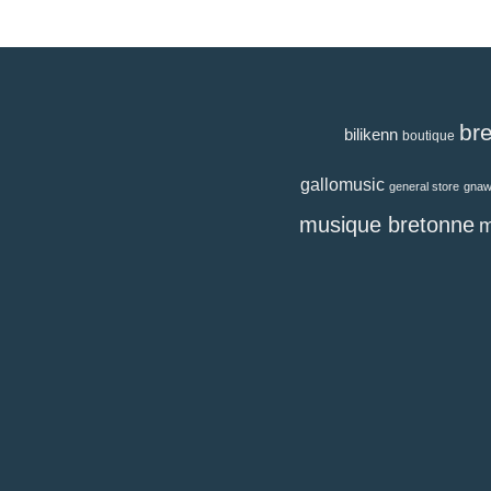
br
bilikenn
boutique
gallomusic
general store
gna
musique bretonne
m