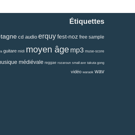
Étiquettes
erquy
etagne
fest-noz
cd audio
free sample
moyen âge
mp3
guitare
midi
muse-score
wa
usique médiévale
reggae
rozaroun
small axe
takuta gong
wav
vidéo
waraok