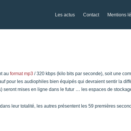
Les actus
Contact
Mentions l
nt au
format mp3
/ 320 kbps (kilo bits par seconde), soit une co
uf pour les audiophiles bien équipés qui devraient sentir la di
) seront mises en ligne dans le futur … les espaces de stockage 
ns leur totalité, les autres présentent les 59 premières secon