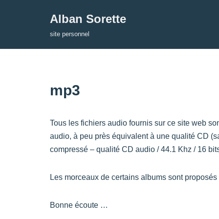
Alban Sorette
Aller
site personnel
au
contenu
mp3
Tous les fichiers audio fournis sur ce site web so
audio, à peu près équivalent à une qualité CD (sa
compressé – qualité CD audio / 44.1 Khz / 16 bits
Les morceaux de certains albums sont proposés da
Bonne écoute …