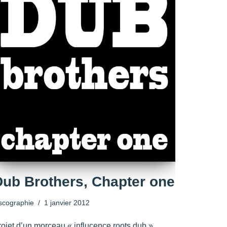
Dub Brothers, Chapter one
scographie
1 janvier 2012
rojet d’un morceau « influcence roots dub »