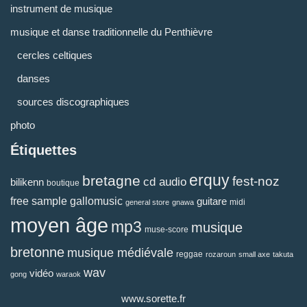
instrument de musique
musique et danse traditionnelle du Penthièvre
cercles celtiques
danses
sources discographiques
photo
Étiquettes
erquy
bretagne
fest-noz
cd audio
bilikenn
boutique
free sample
gallomusic
guitare
midi
general store
gnawa
moyen âge
mp3
musique
muse-score
bretonne
musique médiévale
reggae
rozaroun
small axe
takuta
wav
vidéo
gong
waraok
www.sorette.fr