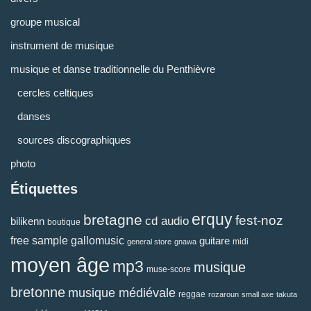
groupe musical
instrument de musique
musique et danse traditionnelle du Penthièvre
cercles celtiques
danses
sources discographiques
photo
Étiquettes
erquy
bretagne
fest-noz
cd audio
bilikenn
boutique
free sample
gallomusic
guitare
midi
general store
gnawa
moyen âge
mp3
musique
muse-score
bretonne
musique médiévale
reggae
rozaroun
small axe
takuta