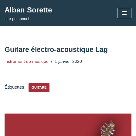
Alban Sorette
Aller
site personnel
au
contenu
Guitare électro-acoustique Lag
instrument de musique
1 janvier 2020
Étiquettes:
GUITARE