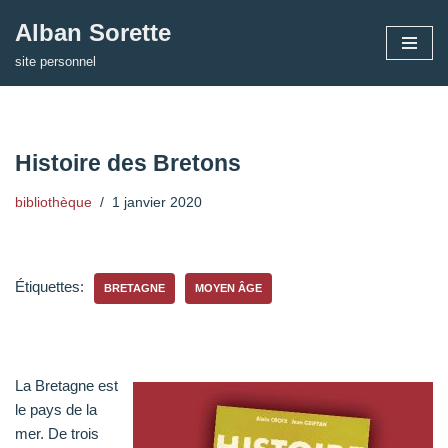
Alban Sorette
Aller
site personnel
au
contenu
Histoire des Bretons
bibliothèque
1 janvier 2020
Étiquettes:
BRETAGNE
MOYEN ÂGE
La Bretagne est
le pays de la
mer. De trois