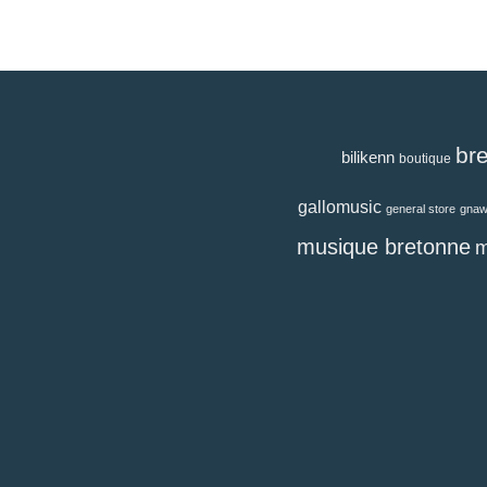
br
bilikenn
boutique
gallomusic
general store
gna
musique bretonne
m