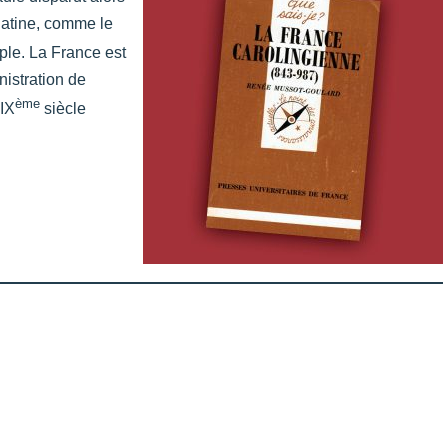
 latine, comme le
ple. La France est
istration de
ème
 IX
siècle