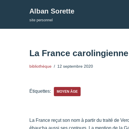
Alban Sorette
Aller
site personnel
au
contenu
La France carolingienne
bibliothèque
12 septembre 2020
Étiquettes:
MOYEN ÂGE
La France reçut son nom à partir du traité de Ver
ébaucha aussi ses contours. La mention de la Ga