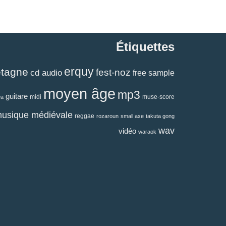
Étiquettes
erquy
etagne
fest-noz
cd audio
free sample
moyen âge
mp3
guitare
midi
muse-score
wa
usique médiévale
reggae
rozaroun
small axe
takuta gong
wav
vidéo
waraok