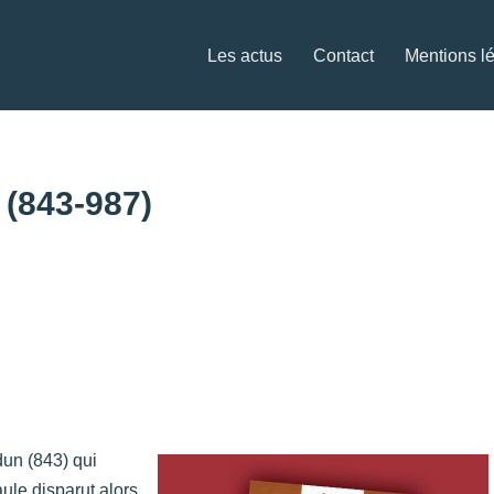
Les actus
Contact
Mentions l
 (843-987)
dun (843) qui
ule disparut alors