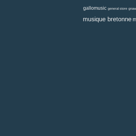
gallomusic
general store
gna
musique bretonne
m