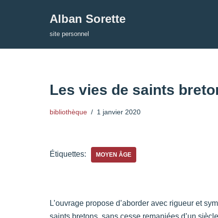
Alban Sorette
Aller
site personnel
au
contenu
Les vies de saints bret
bibliothèque
1 janvier 2020
Étiquettes:
MOYEN ÂGE
L’ouvrage propose d’aborder avec rigueur et sym
saints bretons, sans cesse remaniées d’un siècle