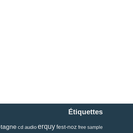
Étiquettes
erquy
etagne
fest-noz
cd audio
free sample