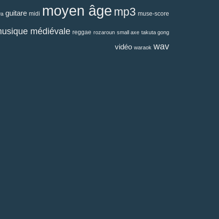
moyen âge
mp3
guitare
midi
muse-score
wa
usique médiévale
reggae
rozaroun
small axe
takuta gong
wav
vidéo
waraok