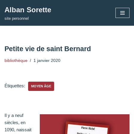
Alban Sorette
Aller
site personnel
au
contenu
Petite vie de saint Bernard
bibliothèque
1 janvier 2020
Étiquettes:
MOYEN ÂGE
Il y a neuf
siècles, en
1090, naissait