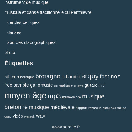
instrument de musique
musique et danse traditionnelle du Penthièvre
cercles celtiques
danses
sources discographiques
photo
Étiquettes
erquy
bretagne
fest-noz
cd audio
bilikenn
boutique
free sample
gallomusic
guitare
midi
general store
gnawa
moyen âge
mp3
musique
muse-score
bretonne
musique médiévale
reggae
rozaroun
small axe
takuta
wav
vidéo
gong
waraok
www.sorette.fr