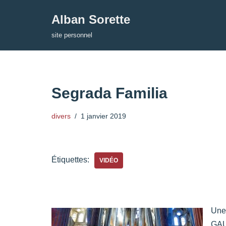
Alban Sorette
Aller
site personnel
au
contenu
Segrada Familia
divers
1 janvier 2019
Étiquettes:
VIDÉO
Une 
GAUD