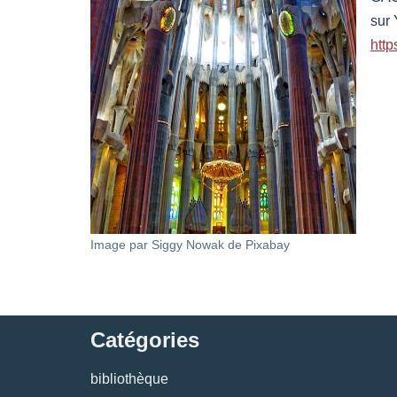
sur 
htt
Image par Siggy Nowak de Pixabay
Catégories
bibliothèque