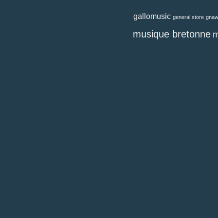
gallomusic
general store
gna
musique bretonne
m