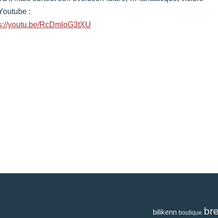
Youtube :
ps://youtu.be/RcDmloG3tXU
br
bilikenn
boutique