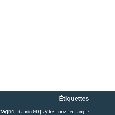
Étiquettes
erquy
etagne
fest-noz
cd audio
free sample