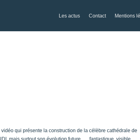
Les actus
Contact
Mentions l
vidéo qui présente la construction de la célèbre cathédrale de
I, mais surtout son évolution future, … fantastique, visible