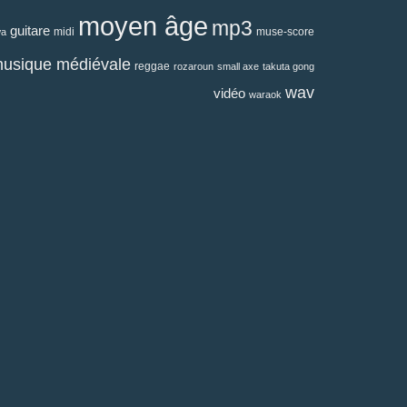
moyen âge
mp3
guitare
midi
muse-score
wa
usique médiévale
reggae
rozaroun
small axe
takuta gong
wav
vidéo
waraok