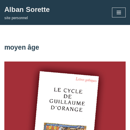
Alban Sorette
Aller
site personnel
au
contenu
moyen âge